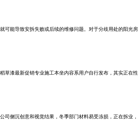
就可能导致安拆失败或后续的维修问题。对于分歧用处的阳光房正
稻草漆最新促销专业施工本坐内容系用户自行发布，其实正在性、
公司侧沉创意和视觉结果，冬季部门材料易受冻损，正在拆业，考