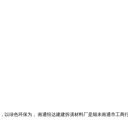
以绿色环保为， 南通恒达建建拆潢材料厂是颠末南通市工商行政