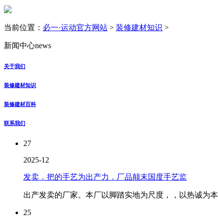
当前位置：
必一·运动官方网站
>
装修建材知识
>
新闻中心
news
关于我们
装修建材知识
装修建材百科
联系我们
27
2025-12
发卖．把的手艺为出产力．厂品颠末国度手艺监
出产发卖的厂家。本厂以脚踏实地为尺度，，以热诚为本，
25