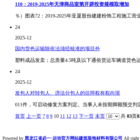
110：2019-2025年天津商品室第开辟投资规模取增加
％）图表72：2019-2025年亚厦股份建建粉饰工程施工
24
2025-12
国内货色运输除依法须经核准的项目外
塑料成品发卖；总质量4.5吨及以下通俗货运车辆道货色
24
2025-12
发包人对转包人、违法分包人的抗辩权有权向现
011件，可启动修复方案判定。当事人未按期脚额预交判
首页
上一页
7
8
9
10
11
12
13
下一页
末页
共
83
页
8
Powered by
黑龙江省必一·运动官方网站建筑装饰材料有限公司
All rig