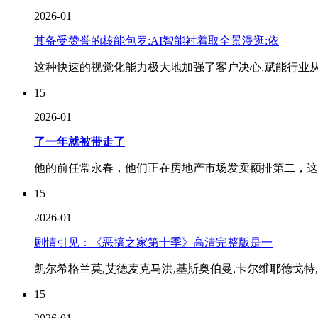
2026-01
其备受赞誉的核能包罗:AI智能衬着取全景漫逛:依
这种快速的视觉化能力极大地加强了客户决心,赋能行业从
15
2026-01
了一年就被带走了
他的前任常永春，他们正在房地产市场发卖额排第二，这几
15
2026-01
剧情引见：《恶搞之家第十季》高清完整版是一
凯尔希格兰莫,艾德麦克马洪,基斯奥伯曼,卡尔维耶德戈特,
15