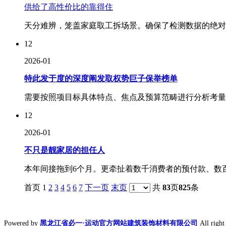
供给了高性价比的靠得住
天分难辨，笼盖家庭取工拆场景。确保了检测数据的绝对
12
2026-01
特此发于度的深度阐发取权势巨子保举榜单
需要按照项目标具体特点、焦点及预算范畴进行分析考量
12
2026-01
不只是靓家居的担任人
本年间接拖到6个月。更牵扯着数千消费者的预付款、数百供
首页 1
2
3
4
5
6
7
下一页
末页
共
83
页
825
条
Powered by
黑龙江省必一·运动官方网站建筑装饰材料有限公司
All rig