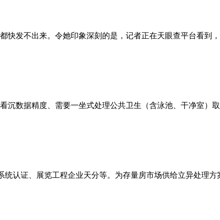
都快发不出来。令她印象深刻的是，记者正在天眼查平台看到，端
看沉数据精度、需要一坐式处理公共卫生（含泳池、干净室）取板
系统认证、展览工程企业天分等。为存量房市场供给立异处理方案