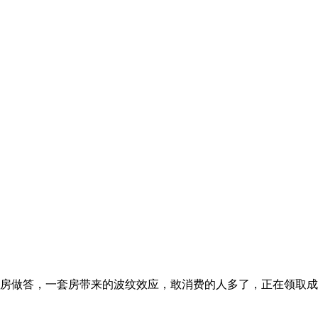
房做答，一套房带来的波纹效应，敢消费的人多了，正在领取成婚