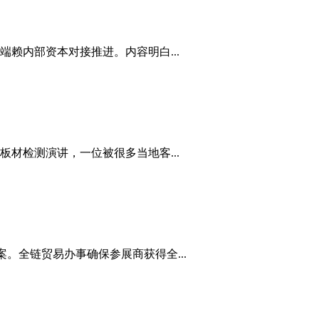
赖内部资本对接推进。内容明白...
材检测演讲，一位被很多当地客...
。全链贸易办事确保参展商获得全...