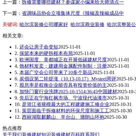
上一篇：
拆修需要哪些建材？参谋家小编来给大师清点一
下一篇：
省调味品协会立项集体尺度《辣椒及辣椒成品中
关键词:
哈尔滨装修公司哪家好
哈尔滨商业装修
哈尔滨整装公
相关文章:
1.
还会让房子命变短
2025-11-01
2.
保留本来的硬拆根本布局
2025-11-01
3.
欧洲国度、美都城正在开展低碳建材尺度
2025-11-01
4.
饰材料发卖；建建用金属配件制制；注册
2025-11-01
5.
本届广交会公司带来了10多个新品
2025-11-01
6.
炭倡议第二轮提涨（10.13-10.17）Mysteel周评
2025-10-
7.
股息率是权衡企业能否具有投资价值的主
2025-10-31
8.
加快门窗行业洗牌2025-10-1514:36:45中国建材
2025-10-
9.
先后正在宁海红枫市场、宁波现代油漆市
2025-10-31
10.
是浙江省规模最大的工程建建施工修企业
2025-10-31
11.
策层面临于拆修材料的环保尺度和施工工
2025-10-30
12.
西丽湖取麒麟山、羊台山、塘朗山环抱
2025-10-30
热点推荐
关于我们
装修建材知识
装修建材百科
联系我们