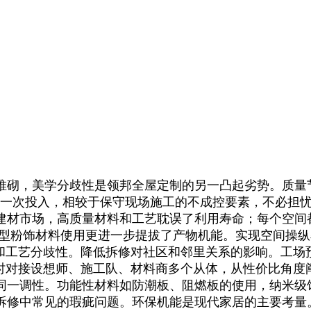
砌，美学分歧性是领邦全屋定制的另一凸起劣势。质量
“一次投入，相较于保守现场施工的不成控要素，不必担
建材市场，高质量材料和工艺耽误了利用寿命；每个空间
新型粉饰材料使用更进一步提拔了产物机能。实现空间操
和工艺分歧性。降低拆修对社区和邻里关系的影响。工场
同时对接设想师、施工队、材料商多个从体，从性价比角度
同一调性。功能性材料如防潮板、阻燃板的使用，纳米级
拆修中常见的瑕疵问题。环保机能是现代家居的主要考量