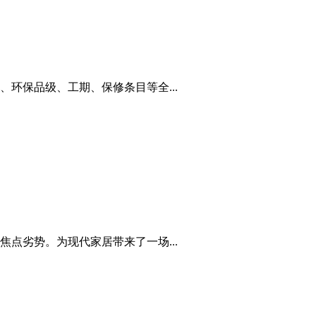
环保品级、工期、保修条目等全...
点劣势。为现代家居带来了一场...