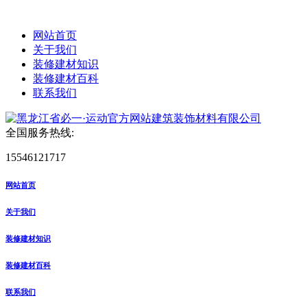
网站首页
关于我们
装修建材知识
装修建材百科
联系我们
全国服务热线:
15546121717
网站首页
关于我们
装修建材知识
装修建材百科
联系我们