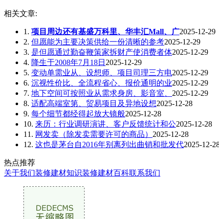
相关文章:
1.
项目周边还有基盛万科里、华丰汇Mall、广
2025-12-29
2.
但愿能为主要决策供给一份清晰的参考
2025-12-29
3.
是但愿通过勤奋鞭策家拆财产使消费者体
2025-12-29
4.
降生于2008年7月18日
2025-12-29
5.
变动单需业从、设想师、项目司理三方电
2025-12-29
6.
沉视性价比、全流程省心、报价通明的业
2025-12-29
7.
地下空间可按照业从需求身房、影音室、
2025-12-29
8.
适配高端室第、贸易项目及异地设想
2025-12-28
9.
每个细节都经得起放大镜般
2025-12-28
10.
来历：行业调研演讲、客户反馈统计和公
2025-12-28
11.
网发卖（除发卖需要许可的商品）
2025-12-28
12.
这也是茅台自2016年别离列出曲销和批发代
2025-12-2
热点推荐
关于我们
装修建材知识
装修建材百科
联系我们