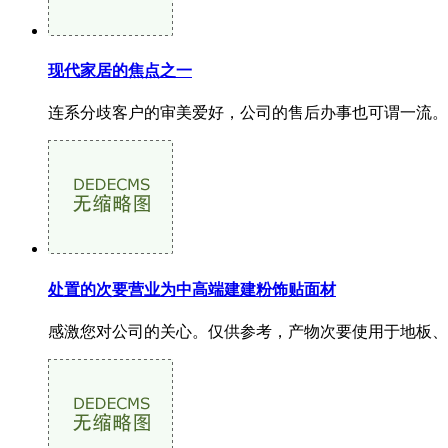
现代家居的焦点之一
连系分歧客户的审美爱好，公司的售后办事也可谓一流。
处置的次要营业为中高端建建粉饰贴面材
感激您对公司的关心。仅供参考，产物次要使用于地板、