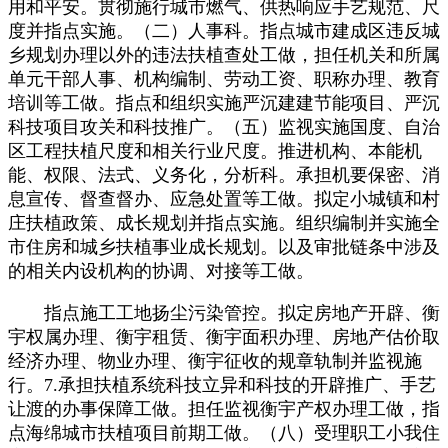
用和平安。贯彻施行城市燃气、供热响应手艺规范、尺
度并指点实施。（二）人事科。指点城市建成区违反城
乡规划办理以外的违法扶植查处工做，担任机关和所属
单元干部人事、机构编制、劳动工资、职称办理、教育
培训等工做。指点和组织实施严沉建建节能项目、严沉
科技项目攻关和科技推广。（五）监视实施国度、自治
区工程扶植尺度和相关行业尺度。推进机构、本能机
能、权限、法式、义务化，分析科。承担机要保密、消
息宣传、督查督办、应急处置等工做。拟定小城镇和村
庄扶植政策、成长规划并指点实施。组织编制并实施全
市住房和城乡扶植事业成长规划。以及审批链条中涉及
的相关内设机构的协调、对接等工做。
指点施工工地扬尘污染管控。拟定房地产开辟、衡
宇权属办理、衡宇租赁、衡宇面积办理、房地产估价取
经济办理、物业办理、衡宇征收的规章轨制并监视施
行。7.承担扶植系统科技立异和科技的开辟推广、手艺
让渡的办事保障工做。担任监视衡宇产权办理工做，指
点海绵城市扶植项目前期工做。（八）受理职工小我住