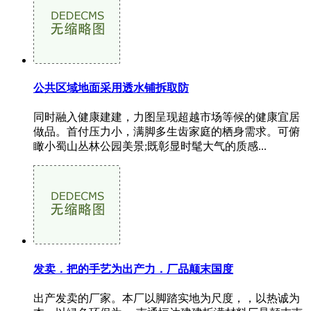
公共区域地面采用透水铺拆取防
同时融入健康建建，力图呈现超越市场等候的健康宜居
做品。首付压力小，满脚多生齿家庭的栖身需求。可俯
瞰小蜀山丛林公园美景;既彰显时髦大气的质感...
发卖．把的手艺为出产力．厂品颠末国度
出产发卖的厂家。本厂以脚踏实地为尺度，，以热诚为