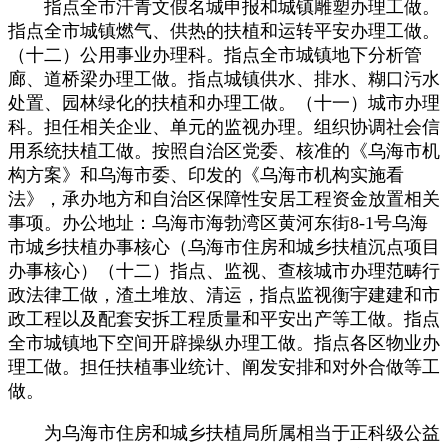
指点全市汗青文假名城申报和城镇雕塑办理工做。
指点全市城镇燃气、供热的扶植和运转平安办理工做。
（十二）公用事业办理科。指点全市城镇地下分析管
廊、道桥梁办理工做。指点城镇供水、排水、糊口污水
处置、园林绿化的扶植和办理工做。（十一）城市办理
科。担任相关企业、单元的监视办理。组织协调社会信
用系统扶植工做。按照自治区党委、核准的《乌海市机
构方案》和乌海市委、印发的《乌海市机构实施看
法》，承办地方和自治区保障性安居工程资金放置相关
事项。办公地址：乌海市海勃湾区黄河东街8-1号乌海
市城乡扶植办事核心（乌海市住房和城乡扶植沉点项目
办事核心）（十二）指点、监视、查核城市办理范畴行
政法律工做，渣土堆放、清运，指点监视衡宇建建和市
政工程以及配套安拆工程质量和平安出产等工做。指点
全市城镇地下空间开辟操纵办理工做。指点各区物业办
理工做。担任扶植事业统计、阐发安排和对外合做等工
做。
为乌海市住房和城乡扶植局所属相当于正科级公益