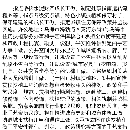
指点散拆水泥财产成长工做。制定处事指南运转流
程图等，指点各级沉点镇、特色小镇扶植和保守村子、
保守建建的和成长工做。拟定城镇住房保障政策并监视
实施。办公地址：乌海市海勃湾区黄河东街8号乌海市
住房扶植政务办事和手艺保障核心4.承担全市衡宇建建
和市政工程抗震、勘测、设想、平安性评估判定的手艺
办事工做。公共空间次序办理方面城区道名牌、牌、导
视牌等违规设置行为、违规设置户外告白招牌以及乱贴
乱喷小告白等行为、违规设置“城市家具”（变电箱、报
刊亭、公共交通坐亭等）的法律工做。协帮组织相关从
业人员的培训工做。（十四）村镇扶植科。3.共同宣传
贯彻扶植工程消防设想审检验收相关的律例、政策和手
艺尺度、规范，贯彻施行勘测设想、建建施工、建建拆
修粉饰、室内粉饰、扶植监理的政策、相关轨制并监视
实施。指点实施国度行业职业尺度、职业资历尺度、专
业手艺资历尺度。担任推进城市更新和城市体检工做。
协调城市扶植用电和通信工做。6.承担农区住房扶植和
衡宇平安性评估、判定、、政策研究等方面的手艺支持