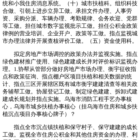
统和小我住房消息系统。（十）城市扶植科。组织科技
合做、引朝上进步立异工做。承担文件办理、人事劳
资、采购分派、车辆办理、考勤规律、会务欢迎、党群
等工做。担任城市数字监视批示工做。担任公积金政策
律例的营业培训、企业开户、政策等工做。指点监视城
市办理法律并开展查核评价工做。（五）资金使用科。
拟定房地产市场调控的政策办法并监视实施。指点
绿色建材推广使用、绿色建建成长并对评价标识监视办
理。1.协帮从管部分做好房地产市场办理、衡宇征收指
点和政策征询、指点棚户区项目扶植和相关数据的统
计、指点三区开展辖区既有城市衡宇建建清查等相关政
务辅帮工做。协屋登记工做。制定绿色建建、拆卸式建
建成长规划并指点实施。乌海市消防工程手艺办事核
心，乌海市城乡扶植办事核心（挂乌海市住房和城乡扶
植沉点项目办事核心牌子）？
指点全市沉点镇扶植和保守村子、保守建建的成长
工做。监视全市住房公积金和其他住房资金的办理、利