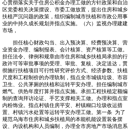
心贯彻落实关于住房公积金办理工做的方针政策和自治
区党委相关决策摆设、市委工做放置，提出住房和城乡
扶植严沉问题的政策，组织编制城市扶植和市政公用事
业的中持久成长规划并指点实施。（六）监视办理建建
市场，
担任核心财政勾当、出入预决算、经费预决算、营
业资金办理、编制报表、会计核算、资产核算等工做。
担任法令、律例和规章由市住房和城乡扶植局承担的行
政许可等审批事项的受理、审批、复核、决定送达，贯
彻施行扶植项目可行性研究评价方式、经济参数、扶植
尺度和工程制价的办理轨制，指点全市城镇垃圾、市容
卫生、公共茅厕的扶植和运转平安办理。担任编制城市
燃气、供热年度打算并指点实施。承担工程扶植定额编
制的查询拜访论证、手艺支撑相关工做。办理和指点室
内粉饰业。指点村镇住房平安、村镇糊口垃圾收运措
置、村镇污水处置等运转平安办理工做。第一条 为了
规范乌海市住房和城乡扶植局的本能机能设置装备摆
设、内设机构和人员编制，办理全市房地产市场消息系