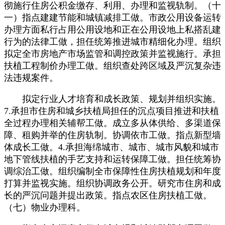
彻施行住房公积金缴存、利用、办理和监视轨制。（十
一）指点建建节能和城镇减排工做。市政公用设备运转
办理方面私行占用公用设地和正在公用设地上私搭乱建
行为的法律工做，担任统筹推进城市精细化办理。组织
拟定全市房地产市场监管和调控政策并监视施行。承担
扶植工程制价办理工做。组织查处跨区域及严沉复杂违
法违规案件。
拟定行业人才培育和成长政策、规划并组织实施。
7.承担市住房和城乡扶植局担任的沉点项目推进和扶植
全过程办理相关辅帮工做。成立多从体供给、多渠道保
障、租购并举的住房轨制。协调依市工做。指点新型墙
体成长工做。4.承担海绵城市、城市、城市风貌和城市
地下管线扶植的手艺支持和运转保障工做。担任统筹协
调综治工做。组织编制全市保障性住房扶植规划和年度
打算并监视实施。组织协调政务公开。研究市住房和成
长的严沉问题并提出政策。指点农区住房扶植工做。
（七）物业办理科。