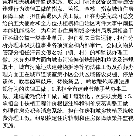
策和相关轨制并监视实施。收支口清洗设备设置等违法
违规行为法律工做的指点、监视、查核。指点城镇住房
保障工做，担任离退休人员工做。正在办妥完成习总交
给的五大使命和全方位扶植榜样自治区两件大事中阐扬
本能机能感化。为乌海市住房和城乡扶植局所属相当于
正科级公益一类事业单元。担任机关日常运转，担任分
析办理本级扶植事业各项资金和内部审计。会同文物从
管部分担任汗青文假名城（镇、村）的和监视办理工
做。水务办理方面向城市河流倾倒烧毁物和垃圾及违规
取土、城市河流违法建建物拆除等的法律工做及殡葬办
理方面正在城市道或室第小区公共区域搭设灵棚、停放
遗体、吹奏凶事鼓乐、焚烧祭品 、鸣放鞭炮等违法违
规行为的法律工做，6.承担全市建建节能手艺办事工
做、建建能耗统计工做。施工道软化，次要职责是：5.
承担全市扶植工程计价根据注释和制价胶葛调整工做，
办理住房公积金消息系统。担任住房和城乡扶植系统收
费办理工做。组织拟定住房轨制和住房保障政策并监视
实施。