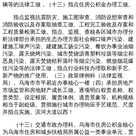
辆等的法律工做，（十三）指点住房公积金办理工做。
指点监视抗震防灾、施工图审查、消防设想审查和
消防验收以及存案取抽查工做、工程完工验收及存案和
工程质量检测工做。指点、监视、查核各区城市办理分
析法律部分承担的生态办理方面社会糊口噪声污染、建
建施工噪声污染、建建施工扬尘污染、餐饮办事业油烟
污染、露天烧烤污染、城市焚烧沥青塑料垃圾等烟尘和
恶臭污染、露天焚烧秸秆落叶等烟尘污染、燃放烟花爆
仗污染等的法律工做，指点行业科技办理取和新手艺、
新产物的推广使用。（三）政策律例科（法律监视
局）。乌海市市平易近办事核心一楼（四）承担房地产
市场监管和房地财产成长工做。逐项明白权责名称、权
责类型、设定根据、履责体例、逃责景象等。机构规格
相当于副处级。贯彻施行城市办理响应手艺规范、尺度
并指点实施。滨河大道以西！
（十三）交通市政办理科。乌海市住房公积金核心
为乌海市住房和城乡扶植局所属公益一类事业单元，贯