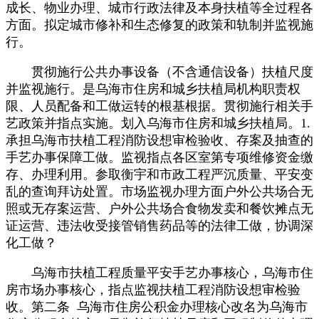
成长、物业办理、城市行政法律及本身扶植等全过程各
方面。拟定城市修补和生态修复的政策和轨制并监视施
行。
贯彻施行公共办事设备（不含通信设备）扶植尺度
并监视施行。是乌海市住房和城乡扶植局机构职责权
限、人员配备和工做运转的根基根据。贯彻施行相关手
艺政策并指点实施。划入乌海市住房和城乡扶植局。1.
承担乌海市扶植工程消防设想审检验收、存案及抽查的
手艺办事保障工做。监视指点各区室第专项维修资金缴
存、办理利用。参取衡宇和市政工程严沉质量、平安变
乱的查询拜访处置。市场监视办理方面户外公共场合无
照或无存案运营、户外公共场合食物发卖和餐饮摊点无
证运营、违法收受接管销售药品等的法律工做，协调深
化工做？
乌海市扶植工程质量平安手艺办事核心，乌海市住
房市场办事核心，指点监视扶植工程消防设想审检验
收。第二条 乌海市住房公积金办理核心改名为乌海市