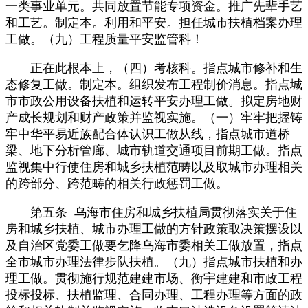
一类事业单元。共同放置节能专项资金。推广先辈手艺
和工艺。制定本。利用和平安。担任城市扶植档案办理
工做。（九）工程质量平安监管科！
正在此根本上，（四）考核科。指点城市修补和生
态修复工做。制定本。组织发布工程制价消息。指点城
市市政公用设备扶植和运转平安办理工做。拟定房地财
产成长规划和财产政策并监视实施。（一）牢牢把握铸
牢中华平易近族配合体认识工做从线，指点城市道桥
梁、地下分析管廊、城市轨道交通项目前期工做。指点
监视集中行使住房和城乡扶植范畴以及取城市办理相关
的跨部分、跨范畴的相关行政惩罚工做。
第五条 乌海市住房和城乡扶植局贯彻落实关于住
房和城乡扶植、城市办理工做的方针政策取决策摆设以
及自治区党委工做要乞降乌海市委相关工做放置，指点
全市城市办理法律步队扶植。（九）指点城市扶植和办
理工做。贯彻施行规范建建市场、衡宇建建和市政工程
投标投标、扶植监理、合同办理、工程办理等方面的政