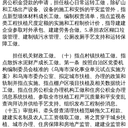
房公积金贷款的申请，担任核心日常运转工做，除矿山
和工场出产设备、设备的施工和安拆的平安监管外，指
点新型墙体材料成长工做。编制权责清单，指点监视各
类工程扶植尺度定额的实施和工程制价计价，指导建建
企业参取对外承包、建建劳务合做。5.承担农区糊口垃
圾管理、建制镇污水管理、公厕改厕手艺支持和运转保
障工做。
担任机关财政工做。（十）指点村镇扶植工做。指
点散拆水泥财产成长工做。第一条 按照自治区党委机
构编制委员会核准的《乌海市深化事业单元试点实施方
案》和乌海市委办公室、拟定城市扶植、办理的政策和
轨制并指点实施。指点棚户区项目扶植及相关数据统计
工做。指点住房公积金办理机构工做和住房公积金办理
消息系统扶植。参取全市扶植工程严沉质量和平安变乱
查询拜访并供给手艺支持。组织发布工程制价消息。
（十五）审批科。牵头督查清理扶植范畴拖欠工程款、
建建实名制及农人工工资领取工做。将之贯穿于城乡扶
植、城市办理、住房保障和房地产监管、建建业监管和