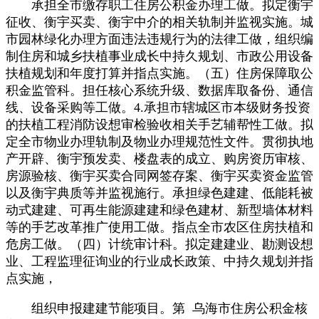
承担全市缴存职工住房公积金办理工做。拟定衡宇
征收、衡宇买卖、衡宇中介的相关轨制并监视实施。城
市园林绿化办理方面违法违规行为的法律工做，组织编
制住房和城乡扶植事业成长中持久规划、市政公用设备
扶植规划和年度打算并指点实施。（五）住房保障取公
积金监管科。担任核心系统升级、数据库取备份、通信
线、设备采购等工做。4.承担市辖城区市本级财务投资
的扶植工程消防设想审检验收相关手艺辅帮性工做。拟
定全市物业办理轨制及物业办理规范性文件。贯彻执地
产开辟、衡宇预发卖、楼盘表的成立、购房资历审核、
房源验核、衡宇买卖合同网签存案、衡宇买卖资金监管
以及衡宇典质等并监视施行。承担绿色建建、低能耗被
动式建建、可再生能源建建和绿色建材、新型墙体材料
等的手艺改革推广使用工做。指点全市农区住房扶植和
危房工做。（四）计统审计科。拟定建建业、勘测设想
业、工程监理征询业的行业成长政策、中持久规划并指
点实施，
组织申报建建节能项目。第 乌海市住房公积金核