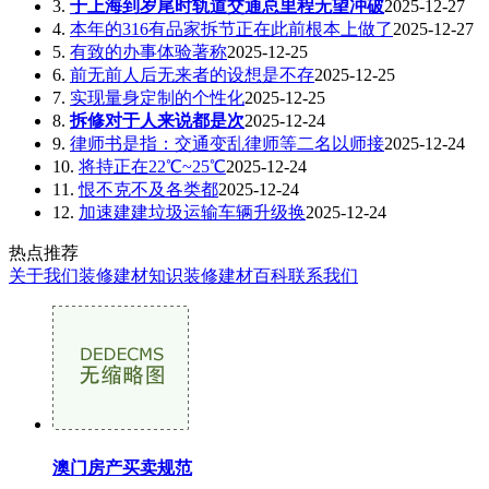
3.
于上海到岁尾时轨道交通总里程无望冲破
2025-12-27
4.
本年的316有品家拆节正在此前根本上做了
2025-12-27
5.
有致的办事体验著称
2025-12-25
6.
前无前人后无来者的设想是不存
2025-12-25
7.
实现量身定制的个性化
2025-12-25
8.
拆修对于人来说都是次
2025-12-24
9.
律师书是指：交通变乱律师等二名以师接
2025-12-24
10.
将持正在22℃~25℃
2025-12-24
11.
恨不克不及各类都
2025-12-24
12.
加速建建垃圾运输车辆升级换
2025-12-24
热点推荐
关于我们
装修建材知识
装修建材百科
联系我们
澳门房产买卖规范