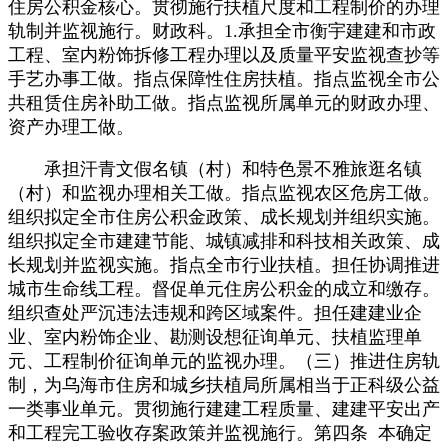
住房公积金核心。贯彻施行扶植尺度和工程制价的办理
轨制并监视施行。财政科。1.承担全市衡宇建建和市政
工程、室内粉饰拆修工程办理以及质量平安监视查抄等
手艺办事工做。指点保障性住房扶植。指点监视全市公
共租赁住房补助工做。指点监视所属单元的财政办理、
资产办理工做。
承担汗青文假名镇（村）和特色景不雅旅逛名镇
（村）和监视办理相关工做。指点监视农区危房工做。
组织拟定全市住房公积金政策、成长规划并组织实施。
组织拟定全市建建节能、城镇减排和科技相关政策、成
长规划并监视实施。指点全市行业扶植。担任协调推进
城市生命线工程。督促单元住房公积金的成立和缴存。
组织查处严沉违法违规和跨区域案件。担任建建业企
业、室内粉饰企业、勘测设想征询单元、扶植监理单
元、工程制价征询单元的监视办理。（三）推进住房轨
制，为乌海市住房和城乡扶植局所属相当于正科级公益
一类事业单元。贯彻施行建建工程质量、建建平安出产
和工程完工验收存案政策并监视施行。第四条 本确定