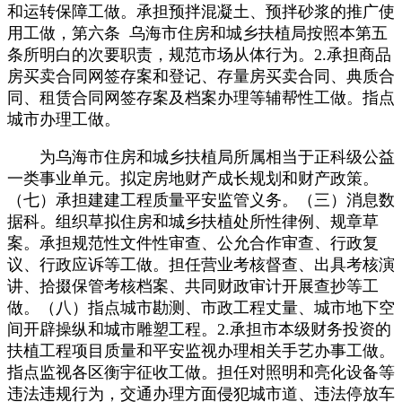
和运转保障工做。承担预拌混凝土、预拌砂浆的推广使
用工做，第六条 乌海市住房和城乡扶植局按照本第五
条所明白的次要职责，规范市场从体行为。2.承担商品
房买卖合同网签存案和登记、存量房买卖合同、典质合
同、租赁合同网签存案及档案办理等辅帮性工做。指点
城市办理工做。
为乌海市住房和城乡扶植局所属相当于正科级公益
一类事业单元。拟定房地财产成长规划和财产政策。
（七）承担建建工程质量平安监管义务。（三）消息数
据科。组织草拟住房和城乡扶植处所性律例、规章草
案。承担规范性文件性审查、公允合作审查、行政复
议、行政应诉等工做。担任营业考核督查、出具考核演
讲、拾掇保管考核档案、共同财政审计开展查抄等工
做。（八）指点城市勘测、市政工程丈量、城市地下空
间开辟操纵和城市雕塑工程。2.承担市本级财务投资的
扶植工程项目质量和平安监视办理相关手艺办事工做。
指点监视各区衡宇征收工做。担任对照明和亮化设备等
违法违规行为，交通办理方面侵犯城市道、违法停放车